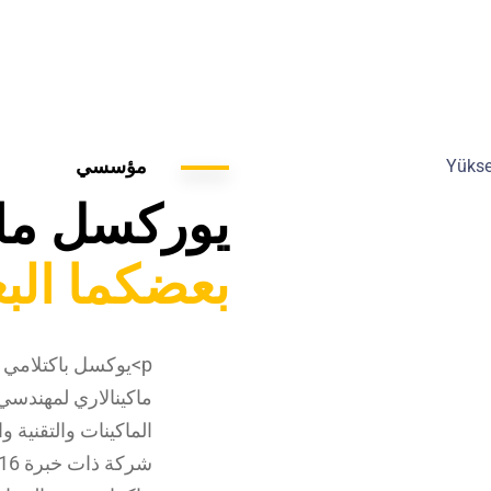
الصفحة الرئيسية
من نحن
منتجاتنا
مؤسسي
يوركسل ماك
بعضكما ال
p>يوكسل باكتلامي
ماكينالاري لمهندسي
الماكينات والتقنية و