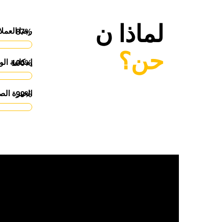
لماذا ن
رضا العملا
87%
حن؟
إمكانية ال
100%
الخبرة الص
99%