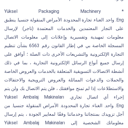
* Yüksel Packaging Machinery
Eng. واحد. الغناء. تجارة المحدودة. الأمراض المنقولة جنسيا. ينطبق
على التجار المعتمدين والخدمات المعتمدة (تاجر). لإرسال
معلومات تمهيدية وتفسيرية وإعلانات إلى معلومات الاتصال
المسجلة الخاصة بي في إطار القانون رقم 6563 بشأن تنظيم
التجارة الإلكترونية والتشريعات الأخرى ذات الصلة ؛ أوافق على
إرسال جميع أنواع الرسائل الإلكترونية التجارية ، بما في ذلك
أنشطة الاتصالات التسويقية المتعلقة بالخدمات والعروض الخاصة
والحملات والدعوات المماثلة والعروض الترويجية والاحتفالات
والاستطلاعات. إذا لم تمنح موافقتك ، فلن يتم الاتصال بك ولن يتم
إجراء أي اتصال تجاري. Yuksel Ambalaj Makinaları
Eng. واحد. الغناء. تجارة المحدودة. الأمراض المنقولة جنسيا. من
أجل تزويدك بمنتجاتنا وخدماتنا وفقًا لمعايير الجودة ، يتم إرسال
معلوماتك الشخصية إلى Yüksel Ambalaj Makinaları