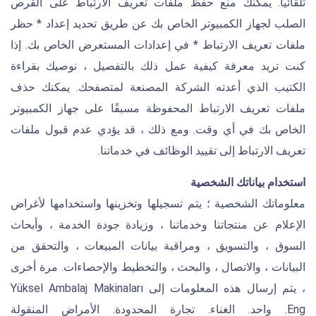
تلقائيا. يمكنك منع حفظ ملفات تعريف الارتباط على القرص
الصلب لجهاز الكمبيوتر الخاص بك عن طريق تحديد إعداد * حظر
ملفات تعريف الارتباط * في إعدادات المستعرض الخاص بك. إذا
كنت تريد معرفة كيفية عمل ذلك بالتفصيل ، نوصيك بقراءة
الكتيب الذي أعدته الشركة المصنعة لمتصفحك. يمكنك حذف
ملفات تعريف الارتباط المحفوظة مسبقًا على جهاز الكمبيوتر
الخاص بك في أي وقت. ومع ذلك ، قد يؤدي عدم قبول ملفات
تعريف الارتباط إلى تقييد الوظائف في خدماتنا.
استخدام بياناتك الشخصية
معلوماتك الشخصية ؛ يتم تسجيلها وتخزينها واستخدامها لأغراض
الإعلام عن منتجاتنا وخدماتنا ، وزيادة جودة الخدمة ، وأبحاث
السوق ، والتسويق ، ومراقبة بيانات المبيعات ، والتحقق من
البيانات ، والاتصال ، والبحث ، والتخطيط والإحصاءات. مرة أخرى
، يتم إرسال هذه المعلومات إلى Yüksel Ambalaj Makinaları
Eng. واحد. الغناء. تجارة المحدودة. الأمراض المنقولة