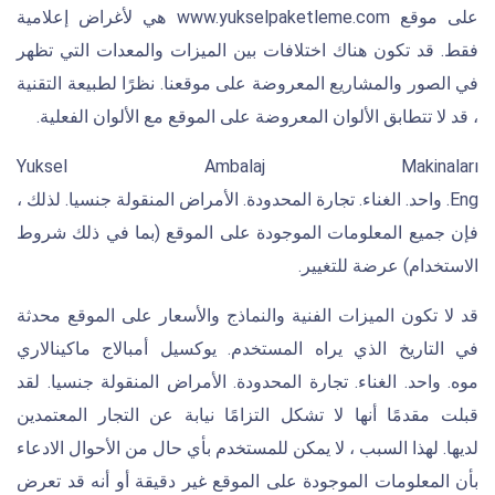
على موقع www.yukselpaketleme.com هي لأغراض إعلامية
فقط. قد تكون هناك اختلافات بين الميزات والمعدات التي تظهر
في الصور والمشاريع المعروضة على موقعنا. نظرًا لطبيعة التقنية
، قد لا تتطابق الألوان المعروضة على الموقع مع الألوان الفعلية.
Yuksel Ambalaj Makinaları
Eng. واحد. الغناء. تجارة المحدودة. الأمراض المنقولة جنسيا. لذلك ،
فإن جميع المعلومات الموجودة على الموقع (بما في ذلك شروط
الاستخدام) عرضة للتغيير.
قد لا تكون الميزات الفنية والنماذج والأسعار على الموقع محدثة
في التاريخ الذي يراه المستخدم. يوكسيل أمبالاج ماكينالاري
موه. واحد. الغناء. تجارة المحدودة. الأمراض المنقولة جنسيا. لقد
قبلت مقدمًا أنها لا تشكل التزامًا نيابة عن التجار المعتمدين
لديها. لهذا السبب ، لا يمكن للمستخدم بأي حال من الأحوال الادعاء
بأن المعلومات الموجودة على الموقع غير دقيقة أو أنه قد تعرض