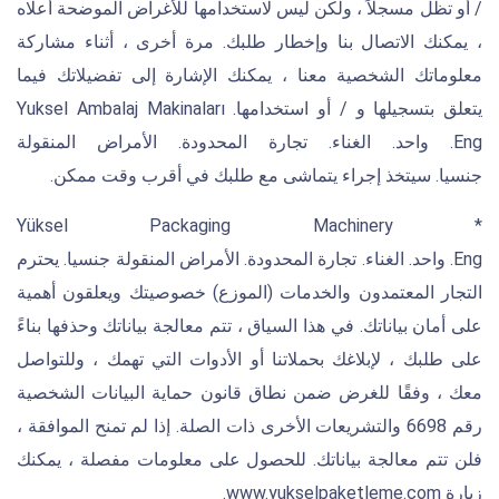
/ أو تظل مسجلاً ، ولكن ليس لاستخدامها للأغراض الموضحة أعلاه
، يمكنك الاتصال بنا وإخطار طلبك. مرة أخرى ، أثناء مشاركة
معلوماتك الشخصية معنا ، يمكنك الإشارة إلى تفضيلاتك فيما
يتعلق بتسجيلها و / أو استخدامها. Yuksel Ambalaj Makinaları
Eng. واحد. الغناء. تجارة المحدودة. الأمراض المنقولة
جنسيا. سيتخذ إجراء يتماشى مع طلبك في أقرب وقت ممكن.
* Yüksel Packaging Machinery
Eng. واحد. الغناء. تجارة المحدودة. الأمراض المنقولة جنسيا. يحترم
التجار المعتمدون والخدمات (الموزع) خصوصيتك ويعلقون أهمية
على أمان بياناتك. في هذا السياق ، تتم معالجة بياناتك وحذفها بناءً
على طلبك ، لإبلاغك بحملاتنا أو الأدوات التي تهمك ، وللتواصل
معك ، وفقًا للغرض ضمن نطاق قانون حماية البيانات الشخصية
رقم 6698 والتشريعات الأخرى ذات الصلة. إذا لم تمنح الموافقة ،
فلن تتم معالجة بياناتك. للحصول على معلومات مفصلة ، يمكنك
زيارة www.yukselpaketleme.com.